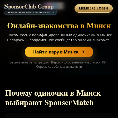
S
p
o
n
s
o
r
C
l
u
b
G
r
o
u
p
MEMBERS LOGIN
THE ARRANGEMENT YOU'VE BEEN SEARCHING FOR
Онлайн-знакомства в Минск
Знакомьтесь с верифицированными одиночками в Минск,
Беларусь — современное сообщество онлайн-знакомств
для серьёзных, долгосрочных отношений.
Подтверждённые профили, AI-подбор совместимых пар,
Найти пару в Минск
защищённый чат. Регистрация бесплатна.
Бесплатная регистрация · Верифицированные участники 18+ ·
Сервис серьёзных знакомств
Почему одиночки в Минск
выбирают SponserMatch