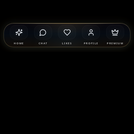
HOME
CHAT
LIKES
PROFILE
PREMIUM
Safety & Compliance
SponsorMatch Group supports lawful adult relationships,
mentorship, companionship, and mutually agreed
connections only. We strictly prohibit prostitution, escort
services, solicitation, human trafficking, and any exchange
of payment for sexual services. Users are solely responsible