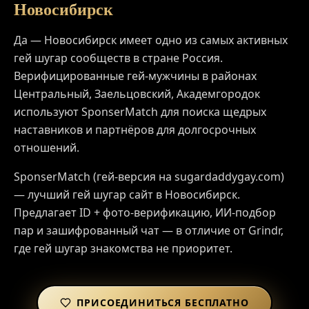
Новосибирск
Да — Новосибирск имеет одно из самых активных
гей шугар сообществ в стране Россия.
Верифицированные гей-мужчины в районах
Центральный, Заельцовский, Академгородок
используют SponserMatch для поиска щедрых
наставников и партнёров для долгосрочных
отношений.
SponserMatch (гей-версия на sugardaddygay.com)
— лучший гей шугар сайт в Новосибирск.
Предлагает ID + фото-верификацию, ИИ-подбор
пар и зашифрованный чат — в отличие от Grindr,
где гей шугар знакомства не приоритет.
ПРИСОЕДИНИТЬСЯ БЕСПЛАТНО