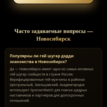
Часто задаваемые вопросы
—
Новосибирск
Популярны ли гей шугар дэдди
знакомства в Новосибирск?
Да — Новосибирск имеет одно из самых активных
гей шугар сообществ в стране Россия.
Верифицированные гей-мужчины в районах
Центральный, Заельцовский, Академгородок
используют SponserMatch для поиска щедрых
наставников и партнёров для долгосрочных
отношений.