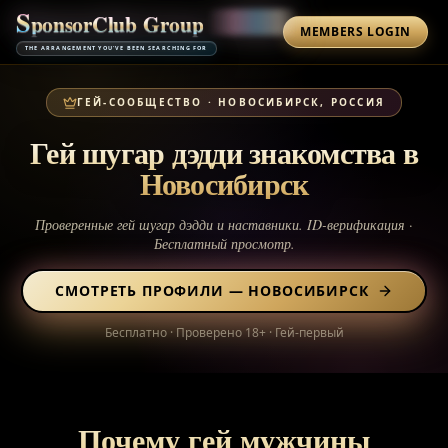
S
p
o
n
s
o
r
C
l
u
b
G
r
o
u
p
MEMBERS LOGIN
THE ARRANGEMENT YOU'VE BEEN SEARCHING FOR
ГЕЙ-СООБЩЕСТВО
·
НОВОСИБИРСК, РОССИЯ
Гей шугар дэдди знакомства в
Новосибирск
Проверенные гей шугар дэдди и наставники. ID-верификация ·
Бесплатный просмотр.
СМОТРЕТЬ ПРОФИЛИ
—
НОВОСИБИРСК
Бесплатно · Проверено 18+ · Гей-первый
Почему гей мужчины