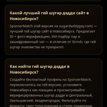
Какой лучший гей шугар дэдди сайт в
Новосибирск?
SponserMatch (гей-версия на sugardaddygay.com) —
лучший гей шугар сайт в Новосибирск. Предлагает
ID + фото-верификацию, ИИ-подбор пар и
зашифрованный чат — в отличие от Grindr, где гей
шугар знакомства не приоритет.
Как найти гей шугар дэдди в
Новосибирск?
Создайте бесплатный профиль на SponserMatch,
переключитесь на гей-версию, установите
Новосибирск как локацию и просматривайте
верифицированных шугар дэдди в Центральный,
Заельцовский, Академгородок. Фильтруйте по
возрасту, типу телосложения и стилю поддержки.