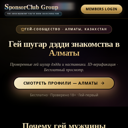
S
p
o
n
s
o
r
C
l
u
b
G
r
o
u
p
MEMBERS LOGIN
THE ARRANGEMENT YOU'VE BEEN SEARCHING FOR
ГЕЙ-СООБЩЕСТВО
·
АЛМАТЫ, КАЗАХСТАН
Гей шугар дэдди знакомства в
Алматы
Проверенные гей шугар дэдди и наставники. ID-верификация ·
Бесплатный просмотр.
СМОТРЕТЬ ПРОФИЛИ
—
АЛМАТЫ
Бесплатно · Проверено 18+ · Гей-первый
Почему гей мужчины