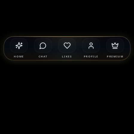
HOME
CHAT
LIKES
PROFILE
PREMIUM
Safety & Compliance
SponsorMatch Group supports lawful adult relationships,
mentorship, companionship, and mutually agreed
connections only. We strictly prohibit prostitution, escort