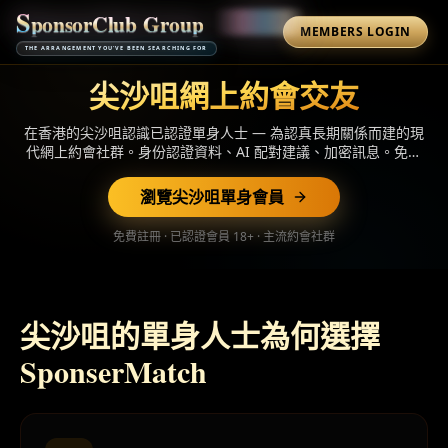
S
p
o
n
s
o
r
C
l
u
b
G
r
o
u
p
MEMBERS LOGIN
THE ARRANGEMENT YOU'VE BEEN SEARCHING FOR
尖沙咀網上約會交友
在香港的尖沙咀認識已認證單身人士 — 為認真長期關係而建的現
代網上約會社群。身份認證資料、AI 配對建議、加密訊息。免費
瀏覽。
瀏覽尖沙咀單身會員
免費註冊 · 已認證會員 18+ · 主流約會社群
尖沙咀的單身人士為何選擇
SponserMatch