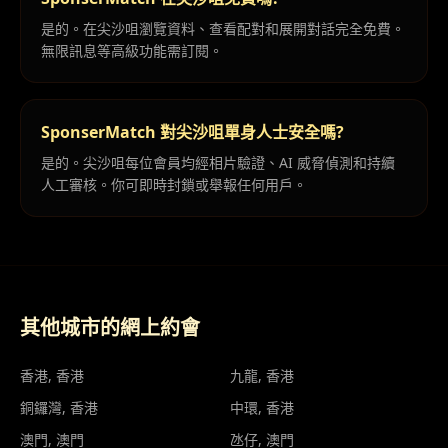
是的。在尖沙咀瀏覽資料、查看配對和展開對話完全免費。
無限訊息等高級功能需訂閱。
SponserMatch 對尖沙咀單身人士安全嗎?
是的。尖沙咀每位會員均經相片驗證、AI 威脅偵測和持續
人工審核。你可即時封鎖或舉報任何用戶。
其他城市的網上約會
香港
, 香港
九龍
, 香港
銅鑼灣
, 香港
中環
, 香港
澳門
, 澳門
氹仔
, 澳門