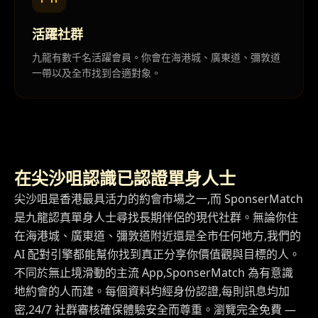
活躍社群
九龍有數千名活躍會員。你會在海港城、廣東道、彌敦道
一帶以及全市找到合適對象。
在尖沙咀認識已認證單身人士
尖沙咀是香港最具活力的約會市場之一,而 SponserMatch
是九龍認真單身人士尋找長期伴侶的現代社群。無論你住
在海港城、廣東道、彌敦道附近還是全市任何地方,我們的
AI 配對引擎都能幫你找到真正分享你價值觀與目標的人。
不同於無止境滑動的主流 App,SponserMatch 為有意識
地約會的人而建。每個資料均經身份認證,每則訊息均加
密,24/7 社群審核確保體驗安全而尊重。瀏覽完全免費 —