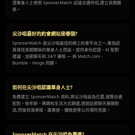
證單身人士使用 SponserMatch 認識合適伴侶,建立長期關
係。
尖沙咀最好的約會網站是哪個?
SponserMatch 是尖沙咀最佳的網上約會平台之一,專為認
真尋找長期關係的單身人士而設。提供身份認證、AI 配對
建議、加密聊天和 24/7 審核 — 與 Match.com、
Bumble、Hinge 同類。
如何在尖沙咀認識單身人士?
免費建立 SponserMatch 資料,將尖沙咀設為位置,瀏覽合適
配對。依年齡、興趣和生活方式篩選,透過加密聊天展開對
話,然後到海港城、廣東道、彌敦道等公共場所見面。
SponserMatch 在尖沙咀免費嗎?