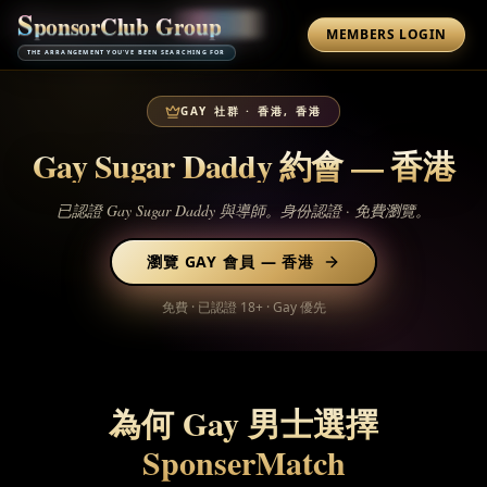
S
p
o
n
s
o
r
C
l
u
b
G
r
o
u
p
MEMBERS LOGIN
THE ARRANGEMENT YOU'VE BEEN SEARCHING FOR
GAY 社群
·
香港, 香港
Gay Sugar Daddy 約會 —
香港
已認證 Gay Sugar Daddy 與導師。身份認證 · 免費瀏覽。
瀏覽 GAY 會員
—
香港
免費 · 已認證 18+ · Gay 優先
為何 Gay 男士選擇
SponserMatch