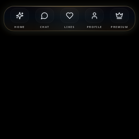
HOME
CHAT
LIKES
PROFILE
PREMIUM
Safety & Compliance
SponsorMatch Group supports lawful adult relationships,
mentorship, companionship, and mutually agreed
connections only. We strictly prohibit prostitution, escort
services, solicitation, human trafficking, and any exchange
of payment for sexual services. Users are solely responsible
for their own conduct and must comply with all applicable
laws.
Learn more
.