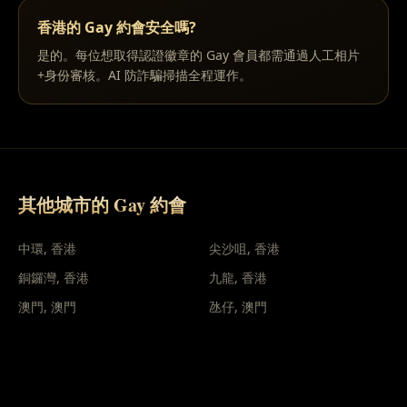
香港的 Gay 約會安全嗎?
是的。每位想取得認證徽章的 Gay 會員都需通過人工相片
+身份審核。AI 防詐騙掃描全程運作。
其他城市的 Gay 約會
中環
,
香港
尖沙咀
,
香港
銅鑼灣
,
香港
九龍
,
香港
澳門
,
澳門
氹仔
,
澳門