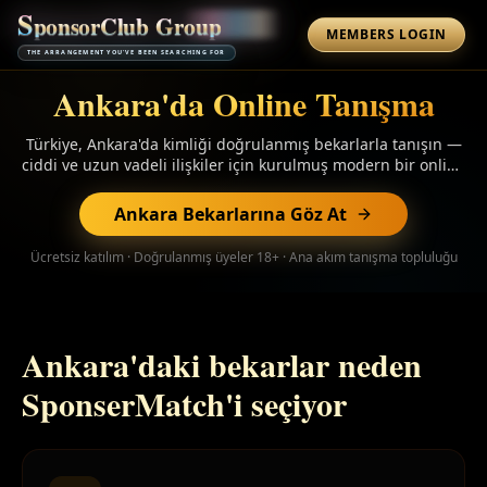
S
p
o
n
s
o
r
C
l
u
b
G
r
o
u
p
MEMBERS LOGIN
THE ARRANGEMENT YOU'VE BEEN SEARCHING FOR
Ankara'da Online Tanışma
Türkiye, Ankara'da kimliği doğrulanmış bekarlarla tanışın —
ciddi ve uzun vadeli ilişkiler için kurulmuş modern bir online
tanışma topluluğu. Kimlik doğrulanmış profiller, AI eşleşme
önerileri ve şifreli sohbet. Göz atmak ücretsiz.
Ankara Bekarlarına Göz At
Ücretsiz katılım · Doğrulanmış üyeler 18+ · Ana akım tanışma topluluğu
Ankara'daki bekarlar neden
SponserMatch'i seçiyor