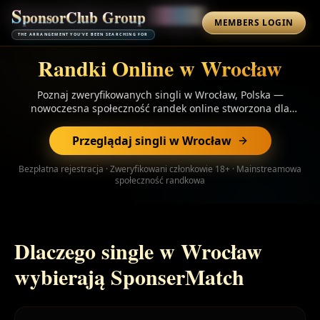
S
p
o
n
s
o
r
C
l
u
b
G
r
o
u
p
MEMBERS LOGIN
THE ARRANGEMENT YOU'VE BEEN SEARCHING FOR
Randki Online w Wrocław
Poznaj zweryfikowanych singli w Wrocław, Polska —
nowoczesna społeczność randek online stworzona dla
poważnych, długoterminowych relacji. Profile z weryfikacją
tożsamości, sugestie dopasowań przez AI i szyfrowany czat.
Przeglądaj singli w Wrocław
Bezpłatne przeglądanie.
Bezpłatna rejestracja · Zweryfikowani członkowie 18+ · Mainstreamowa
społeczność randkowa
Dlaczego single w Wrocław
wybierają SponserMatch