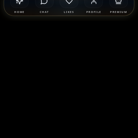
HOME
CHAT
LIKES
PROFILE
PREMIUM
Safety & Compliance
SponsorMatch Group supports lawful adult relationships,
mentorship, companionship, and mutually agreed
connections only. We strictly prohibit prostitution, escort
services, solicitation, human trafficking, and any exchange
of payment for sexual services. Users are solely responsible
for their own conduct and must comply with all applicable
laws.
Learn more
.