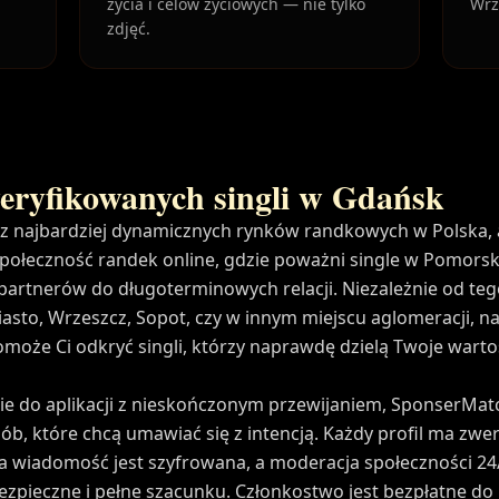
życia i celów życiowych — nie tylko
Wrz
zdjęć.
eryfikowanych singli w Gdańsk
 z najbardziej dynamicznych rynków randkowych w Polska,
połeczność randek online, gdzie poważni single w Pomorsk
artnerów do długoterminowych relacji. Niezależnie od teg
asto, Wrzeszcz, Sopot, czy w innym miejscu aglomeracji, nas
oże Ci odkryć singli, którzy naprawdę dzielą Twoje wartości
e do aplikacji z nieskończonym przewijaniem, SponserMatc
ób, które chcą umawiać się z intencją. Każdy profil ma zw
a wiadomość jest szyfrowana, a moderacja społeczności 24
zpieczne i pełne szacunku. Członkostwo jest bezpłatne do