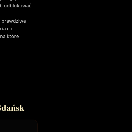
lub odblokować
li prawdziwe
ria co
 na które
Gdańsk