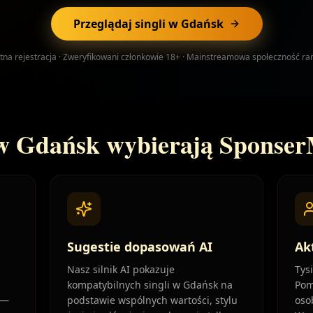
Przeglądaj singli w Gdańsk
tna rejestracja · Zweryfikowani członkowie 18+ · Mainstreamowa społeczność r
 w Gdańsk wybierają Sponse
Sugestie dopasowań AI
Ak
Nasz silnik AI pokazuje
Tys
kompatybilnych singli w Gdańsk na
Pom
 —
podstawie wspólnych wartości, stylu
oso