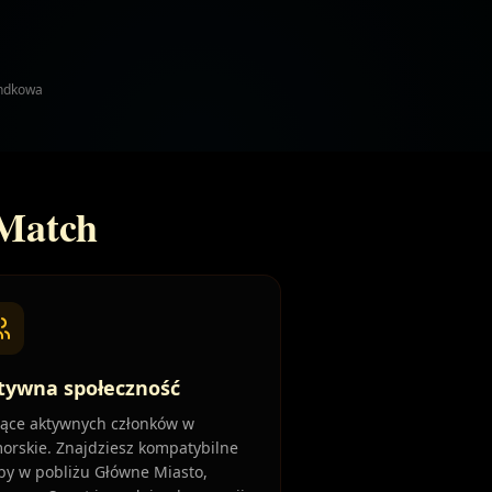
andkowa
rMatch
tywna społeczność
iące aktywnych członków w
orskie. Znajdziesz kompatybilne
by w pobliżu Główne Miasto,