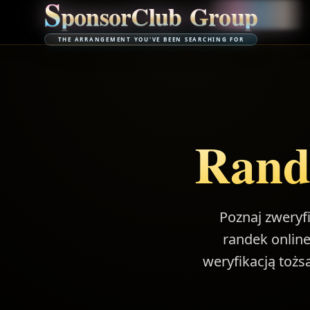
S
p
o
n
s
o
r
C
l
u
b
G
r
o
u
p
THE ARRANGEMENT YOU'VE BEEN SEARCHING FOR
Rand
Poznaj zweryf
randek online
weryfikacją tożs