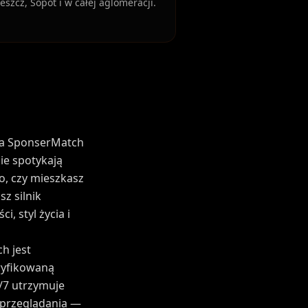
eszcz, Sopot i w całej aglomeracji.
 a SponserMatch
ie spotykają
o, czy mieszkasz
z silnik
, styl życia i
h jest
eryfikowaną
/7 utrzymuje
 przeglądania —