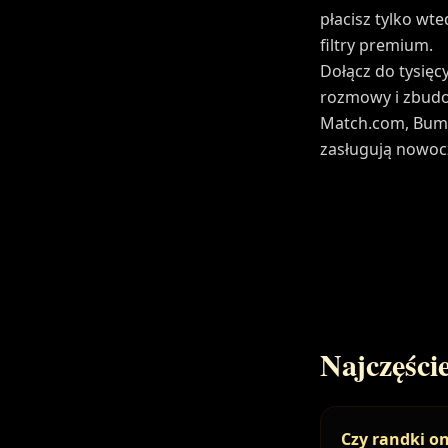
płacisz tylko wt
filtry premium.
Dołącz do tysięcy
rozmowy i zbudo
Match.com, Bumbl
zasługują nowocz
Najczęśc
Czy randki o