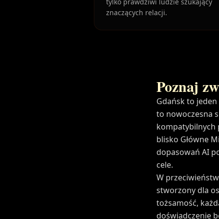
tylko prawdziwi ludzie szukający
znaczących relacji.
Poznaj zw
Gdańsk to jeden
to nowoczesna s
kompatybilnych p
blisko Główne Mi
dopasowań AI pom
cele.
W przeciwieństwi
stworzony dla os
tożsamość, każd
doświadczenie be