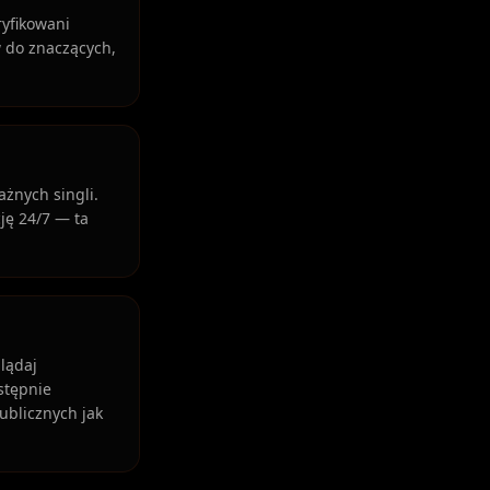
yfikowani
 do znaczących,
żnych singli.
ję 24/7 — ta
lądaj
stępnie
ublicznych jak