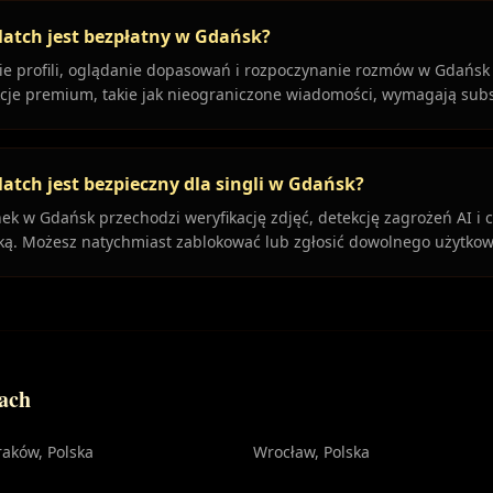
atch jest bezpłatny w Gdańsk?
ie profili, oglądanie dopasowań i rozpoczynanie rozmów w Gdańsk j
cje premium, takie jak nieograniczone wiadomości, wymagają subs
atch jest bezpieczny dla singli w Gdańsk?
nek w Gdańsk przechodzi weryfikację zdjęć, detekcję zagrożeń AI i c
ką. Możesz natychmiast zablokować lub zgłosić dowolnego użytkow
tach
raków
, Polska
Wrocław
, Polska