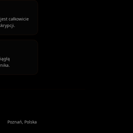
est całkowicie
krypcji.
iągłą
nika.
Poznań
, Polska