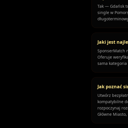
Tak — Gdańsk to
single w Pomor
długoterminowyc
Jaki jest na
SponserMatch na
Oferuje weryfik
sama kategoria
Jak poznać s
Utwórz bezpłatn
kompatybilne do
rozpoczynaj roz
Główne Miasto, 