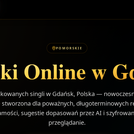
POMORSKIE
ki Online w G
ikowanych singli w Gdańsk, Polska — nowoczes
 stworzona dla poważnych, długoterminowych rela
amości, sugestie dopasowań przez AI i szyfrowan
przeglądanie.