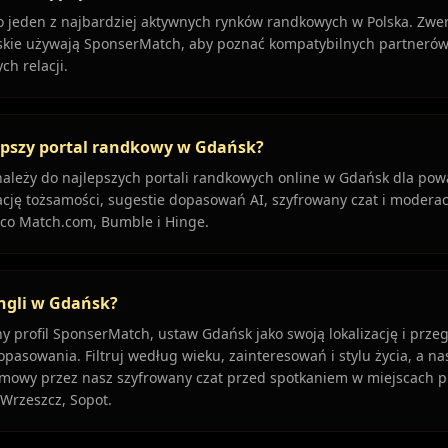
 jeden z najbardziej aktywnych rynków randkowych w Polska. Zwer
skie używają SponserMatch, aby poznać kompatybilnych partnerów
h relacji.
jlepszy portal randkowy w Gdańsk?
leży do najlepszych portali randkowych online w Gdańsk dla powa
ację tożsamości, sugestie dopasowań AI, szyfrowany czat i moderac
 co Match.com, Bumble i Hinge.
ingli w Gdańsk?
y profil SponserMatch, ustaw Gdańsk jako swoją lokalizację i przeg
pasowania. Filtruj według wieku, zainteresowań i stylu życia, a na
mowy przez nasz szyfrowany czat przed spotkaniem w miejscach p
Wrzeszcz, Sopot.