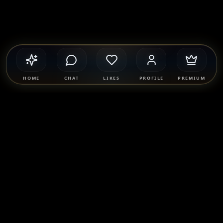
HOME
CHAT
LIKES
PROFILE
PREMIUM
Safety & Compliance
SponsorMatch Group supports lawful adult relationships,
mentorship, companionship, and mutually agreed
connections only. We strictly prohibit prostitution, escort
services, solicitation, human trafficking, and any exchange
of payment for sexual services. Users are solely responsible