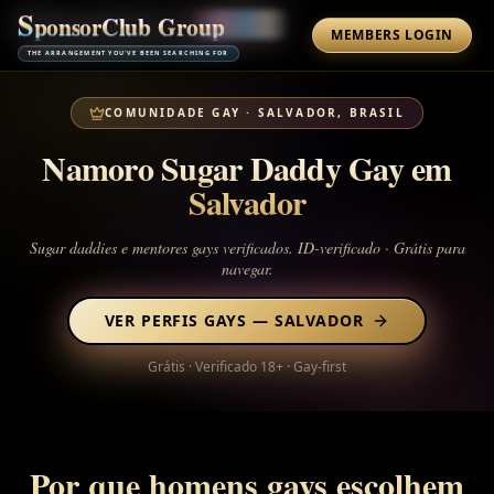
S
p
o
n
s
o
r
C
l
u
b
G
r
o
u
p
MEMBERS LOGIN
THE ARRANGEMENT YOU'VE BEEN SEARCHING FOR
COMUNIDADE GAY
·
SALVADOR, BRASIL
Namoro Sugar Daddy Gay em
Salvador
Sugar daddies e mentores gays verificados. ID-verificado · Grátis para
navegar.
VER PERFIS GAYS
—
SALVADOR
Grátis · Verificado 18+ · Gay-first
Por que homens gays escolhem