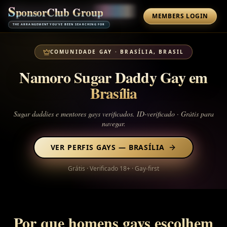
S
p
o
n
s
o
r
C
l
u
b
G
r
o
u
p
MEMBERS LOGIN
THE ARRANGEMENT YOU'VE BEEN SEARCHING FOR
COMUNIDADE GAY
·
BRASÍLIA, BRASIL
Namoro Sugar Daddy Gay em
Brasília
Sugar daddies e mentores gays verificados. ID-verificado · Grátis para
navegar.
VER PERFIS GAYS
—
BRASÍLIA
Grátis · Verificado 18+ · Gay-first
Por que homens gays escolhem