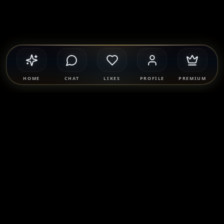
HOME
CHAT
LIKES
PROFILE
PREMIUM
Safety & Compliance
SponsorMatch Group supports lawful adult relationships,
mentorship, companionship, and mutually agreed
connections only. We strictly prohibit prostitution, escort
services, solicitation, human trafficking, and any exchange
of payment for sexual services. Users are solely responsible