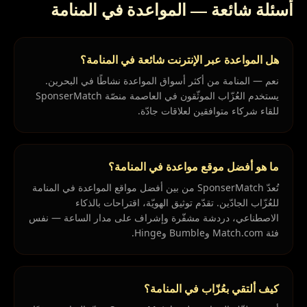
أسئلة شائعة — المواعدة في المنامة
هل المواعدة عبر الإنترنت شائعة في المنامة؟
نعم — المنامة من أكثر أسواق المواعدة نشاطًا في البحرين.
يستخدم العُزّاب الموثّقون في العاصمة منصّة SponserMatch
للقاء شركاء متوافقين لعلاقات جادّة.
ما هو أفضل موقع مواعدة في المنامة؟
تُعدّ SponserMatch من بين أفضل مواقع المواعدة في المنامة
للعُزّاب الجادّين. تقدّم توثيق الهويّة، اقتراحات بالذكاء
الاصطناعي، دردشة مشفّرة وإشراف على مدار الساعة — نفس
فئة Match.com وBumble وHinge.
كيف ألتقي بعُزّاب في المنامة؟