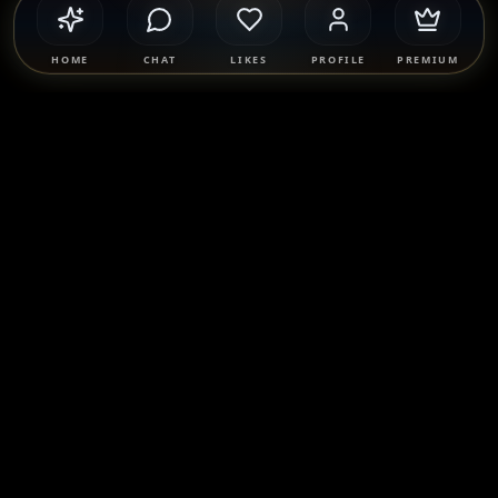
HOME
CHAT
LIKES
PROFILE
PREMIUM
Safety & Compliance
SponsorMatch Group supports lawful adult relationships,
mentorship, companionship, and mutually agreed
connections only. We strictly prohibit prostitution, escort
services, solicitation, human trafficking, and any exchange
of payment for sexual services. Users are solely responsible
for their own conduct and must comply with all applicable
laws.
Learn more
.