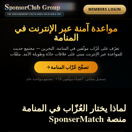
S
p
o
n
s
o
r
C
l
u
b
G
r
o
u
p
MEMBERS LOGIN
THE ARRANGEMENT YOU'VE BEEN SEARCHING FOR
مواعدة آمنة عبر الإنترنت في
المنامة
تعرّف على عُزّاب موثّقين في المنامة، البحرين — مجتمع حديث
للمواعدة عبر الإنترنت مبني على علاقات جادّة وطويلة الأمد. ملفّات
شخصية موثّقة الهوية، اقتراحات توافق بالذكاء الاصطناعي، ودردشة
مشفّرة. تصفّح مجاني.
تصفّح عُزّاب المنامة
تسجيل مجاني · أعضاء موثّقون 18+ · مجتمع مواعدة عام
لماذا يختار العُزّاب في المنامة
منصة SponserMatch