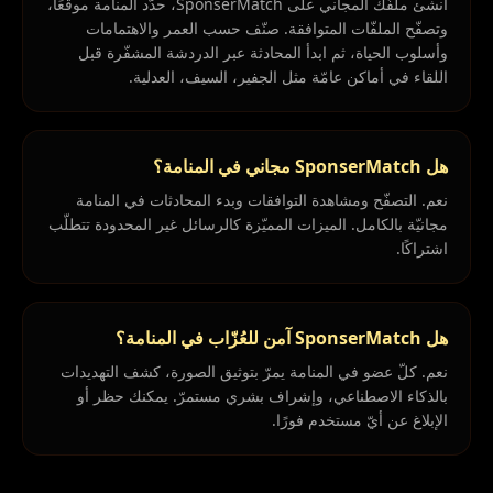
أنشئ ملفّك المجاني على SponserMatch، حدّد المنامة موقعًا،
وتصفّح الملفّات المتوافقة. صنّف حسب العمر والاهتمامات
وأسلوب الحياة، ثم ابدأ المحادثة عبر الدردشة المشفّرة قبل
اللقاء في أماكن عامّة مثل الجفير، السيف، العدلية.
هل SponserMatch مجاني في المنامة؟
نعم. التصفّح ومشاهدة التوافقات وبدء المحادثات في المنامة
مجانيّة بالكامل. الميزات المميّزة كالرسائل غير المحدودة تتطلّب
اشتراكًا.
هل SponserMatch آمن للعُزّاب في المنامة؟
نعم. كلّ عضو في المنامة يمرّ بتوثيق الصورة، كشف التهديدات
بالذكاء الاصطناعي، وإشراف بشري مستمرّ. يمكنك حظر أو
الإبلاغ عن أيّ مستخدم فورًا.