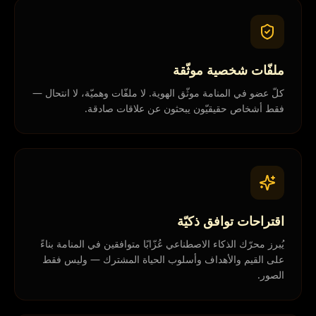
ملفّات شخصية موثّقة
كلّ عضو في المنامة موثّق الهوية. لا ملفّات وهميّة، لا انتحال —
فقط أشخاص حقيقيّون يبحثون عن علاقات صادقة.
اقتراحات توافق ذكيّة
يُبرز محرّك الذكاء الاصطناعي عُزّابًا متوافقين في المنامة بناءً
على القيم والأهداف وأسلوب الحياة المشترك — وليس فقط
الصور.