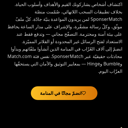
اكتشاف أشخاص يشاركونك القيم والأهداف وأسلوب الحياة.
بخلاف تطبيقات السحب اللانهائي، صُمّمت منصّة
SponserMatch لمن يريدون المواعدة بنيّة جادّة. كلّ ملفّ
موثّق، وكلّ رسالة مشفّرة، والإشراف على مدار الساعة يحافظ
على بيئة آمنة ومحترمة. التصفّح مجاني — وتدفع فقط عند
الاستعداد لفتح الرسائل غير المحدودة أو الفلاتر المميّزة.
انضمّ إلى آلاف العُزّاب في المنامة الذين أنشأوا ملفّاتهم وبدأوا
محادثات حقيقيّة عبر SponserMatch. نفس فئة Match.com
وBumble وHinge — بمعايير التوثيق والأمان التي يستحقّها
العزّاب اليوم.
انضمّ مجانًا في المنامة