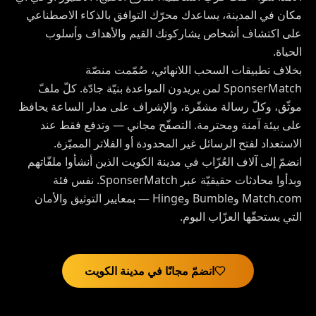
مكان في المدينة، يساعدك محرّك التوافق بالذكاء الاصطناعي
على اكتشاف أشخاص يشاركونك القيم والأهداف وأسلوب
الحياة.
بخلاف تطبيقات السحب اللانهائي، صُمّمت منصّة
SponserMatch لمن يريدون المواعدة بنيّة جادّة. كلّ ملفّ
موثّق، وكلّ رسالة مشفّرة، والإشراف على مدار الساعة يحافظ
على بيئة آمنة ومحترمة. التصفّح مجاني — وتدفع فقط عند
الاستعداد لفتح الرسائل غير المحدودة أو الفلاتر المميّزة.
انضمّ إلى آلاف العُزّاب في مدينة الكويت الذين أنشأوا ملفّاتهم
وبدأوا محادثات حقيقيّة عبر SponserMatch. نفس فئة
Match.com وBumble وHinge — بمعايير التوثيق والأمان
التي يستحقّها العزّاب اليوم.
انضمّ مجانًا في مدينة الكويت