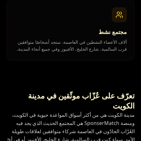
مجتمع نشط
آلاف الأعضاء النشطين في العاصمة. ستجد أشخاصًا متوافقين
قرب السالمية، شارع الخليج، الأفنيوز وفي جميع أنحاء المدينة.
تعرّف على عُزّاب موثّقين في مدينة
الكويت
مدينة الكويت هي من أكثر أسواق المواعدة حيوية في الكويت،
ومنصة SponserMatch هي المجتمع الحديث الذي يجد فيه
العُزّاب الجادّون في العاصمة شركاء متوافقين لعلاقات طويلة
الأمد. سواء كنت قرب السالمية، شارع الخليج، الأفنيوز أو في أيّ