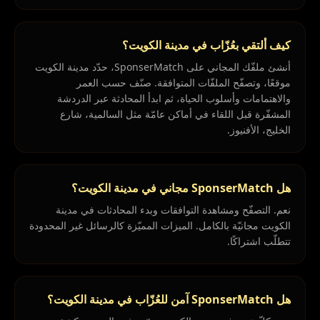
كيف ألتقي بعُزّاب في مدينة الكويت؟
أنشئ ملفّك المجاني على SponserMatch، حدّد مدينة الكويت
موقعًا، وتصفّح الملفّات المتوافقة. صنّف حسب العمر
والاهتمامات وأسلوب الحياة، ثم ابدأ المحادثة عبر الدردشة
المشفّرة قبل اللقاء في أماكن عامّة مثل السالمية، شارع
الخليج، الأفنيوز.
هل SponserMatch مجاني في مدينة الكويت؟
نعم. التصفّح ومشاهدة التوافقات وبدء المحادثات في مدينة
الكويت مجانيّة بالكامل. الميزات المميّزة كالرسائل غير المحدودة
تتطلّب اشتراكًا.
هل SponserMatch آمن للعُزّاب في مدينة الكويت؟