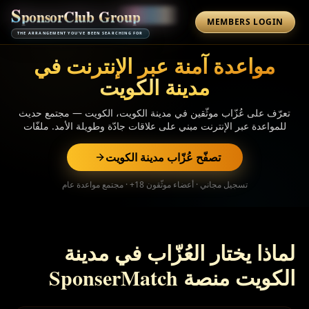
S
p
o
n
s
o
r
C
l
u
b
G
r
o
u
p
MEMBERS LOGIN
THE ARRANGEMENT YOU'VE BEEN SEARCHING FOR
مواعدة آمنة عبر الإنترنت في
مدينة الكويت
تعرّف على عُزّاب موثّقين في مدينة الكويت، الكويت — مجتمع حديث
للمواعدة عبر الإنترنت مبني على علاقات جادّة وطويلة الأمد. ملفّات
شخصية موثّقة الهوية، اقتراحات توافق بالذكاء الاصطناعي، ودردشة
مشفّرة. تصفّح مجاني.
تصفّح عُزّاب مدينة الكويت
تسجيل مجاني · أعضاء موثّقون 18+ · مجتمع مواعدة عام
لماذا يختار العُزّاب في مدينة
الكويت منصة SponserMatch