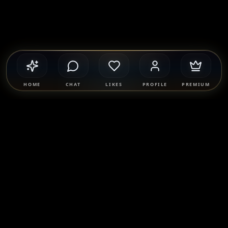
HOME
CHAT
LIKES
PROFILE
PREMIUM
Safety & Compliance
SponsorMatch Group supports lawful adult relationships,
mentorship, companionship, and mutually agreed
connections only. We strictly prohibit prostitution, escort
services, solicitation, human trafficking, and any exchange