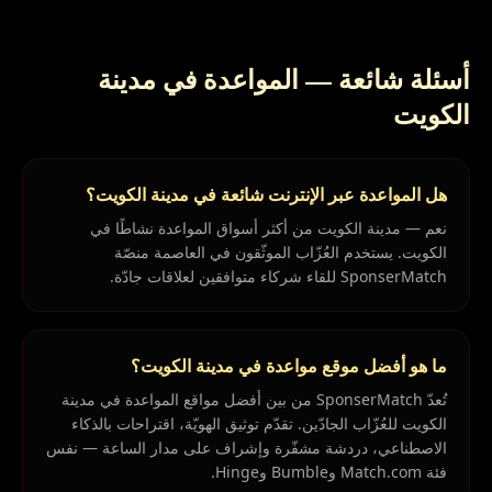
أسئلة شائعة — المواعدة في مدينة
الكويت
هل المواعدة عبر الإنترنت شائعة في مدينة الكويت؟
نعم — مدينة الكويت من أكثر أسواق المواعدة نشاطًا في
الكويت. يستخدم العُزّاب الموثّقون في العاصمة منصّة
SponserMatch للقاء شركاء متوافقين لعلاقات جادّة.
ما هو أفضل موقع مواعدة في مدينة الكويت؟
تُعدّ SponserMatch من بين أفضل مواقع المواعدة في مدينة
الكويت للعُزّاب الجادّين. تقدّم توثيق الهويّة، اقتراحات بالذكاء
الاصطناعي، دردشة مشفّرة وإشراف على مدار الساعة — نفس
فئة Match.com وBumble وHinge.