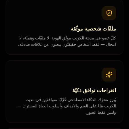
ملفّات شخصية موثّقة
كلّ عضو في مدينة الكويت موثّق الهوية. لا ملفّات وهميّة، لا
انتحال — فقط أشخاص حقيقيّون يبحثون عن علاقات صادقة.
اقتراحات توافق ذكيّة
يُبرز محرّك الذكاء الاصطناعي عُزّابًا متوافقين في مدينة
الكويت بناءً على القيم والأهداف وأسلوب الحياة المشترك —
وليس فقط الصور.