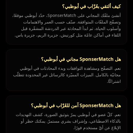
كيف ألتقي بعُزّاب في أبوظبي؟
أنشئ ملفّك المجاني على SponserMatch، حدّد أبوظبي موقعًا،
وتصفّح الملفّات المتوافقة. صنّف حسب العمر والاهتمامات
وأسلوب الحياة، ثم ابدأ المحادثة عبر الدردشة المشفّرة قبل
اللقاء في أماكن عامّة مثل كورنيش، جزيرة الريم، جزيرة ياس.
هل SponserMatch مجاني في أبوظبي؟
نعم. التصفّح ومشاهدة التوافقات وبدء المحادثات في أبوظبي
مجانيّة بالكامل. الميزات المميّزة كالرسائل غير المحدودة تتطلّب
اشتراكًا.
هل SponserMatch آمن للعُزّاب في أبوظبي؟
نعم. كلّ عضو في أبوظبي يمرّ بتوثيق الصورة، كشف التهديدات
بالذكاء الاصطناعي، وإشراف بشري مستمرّ. يمكنك حظر أو
الإبلاغ عن أيّ مستخدم فورًا.