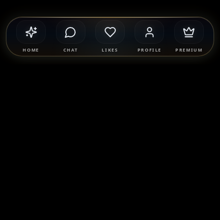
HOME
CHAT
LIKES
PROFILE
PREMIUM
Safety & Compliance
SponsorMatch Group supports lawful adult relationships,
mentorship, companionship, and mutually agreed
connections only. We strictly prohibit prostitution, escort
services, solicitation, human trafficking, and any exchange
of payment for sexual services. Users are solely responsible
for their own conduct and must comply with all applicable
laws.
Learn more
.