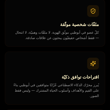
ملفّات شخصية موثّقة
كلّ عضو في أبوظبي موثّق الهوية. لا ملفّات وهميّة، لا انتحال
— فقط أشخاص حقيقيّون يبحثون عن علاقات صادقة.
اقتراحات توافق ذكيّة
يُبرز محرّك الذكاء الاصطناعي عُزّابًا متوافقين في أبوظبي بناءً
على القيم والأهداف وأسلوب الحياة المشترك — وليس فقط
الصور.