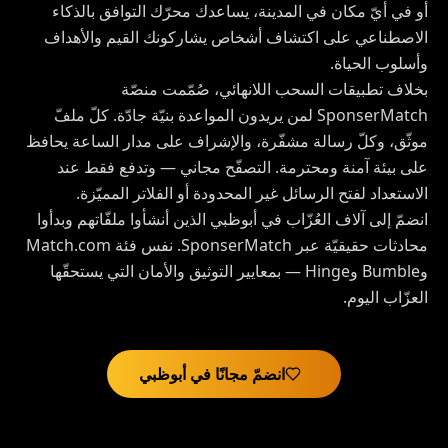
أو في أيّ مكان في المدينة، يساعدك محرّك التوافق بالذكاء
الاصطناعي على اكتشاف أشخاص يشاركونك القيم والأهداف
وأسلوب الحياة.
بخلاف تطبيقات السحب اللانهائي، صُمّمت منصّة
SponserMatch لمن يريدون المواعدة بنيّة جادّة. كلّ ملفّ
موثّق، وكلّ رسالة مشفّرة، والإشراف على مدار الساعة يحافظ
على بيئة آمنة ومحترمة. التصفّح مجاني — وتدفع فقط عند
الاستعداد لفتح الرسائل غير المحدودة أو الفلاتر المميّزة.
انضمّ إلى آلاف العُزّاب في أبوظبي الذين أنشأوا ملفّاتهم وبدأوا
محادثات حقيقيّة عبر SponserMatch. نفس فئة Match.com
وBumble وHinge — بمعايير التوثيق والأمان التي يستحقّها
العزّاب اليوم.
انضمّ مجانًا في أبوظبي