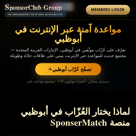
S
p
o
n
s
o
r
C
l
u
b
G
r
o
u
p
MEMBERS LOGIN
THE ARRANGEMENT YOU'VE BEEN SEARCHING FOR
مواعدة آمنة عبر الإنترنت في
أبوظبي
تعرّف على عُزّاب موثّقين في أبوظبي، الإمارات العربية المتحدة —
مجتمع حديث للمواعدة عبر الإنترنت مبني على علاقات جادّة وطويلة
الأمد. ملفّات شخصية موثّقة الهوية، اقتراحات توافق بالذكاء
الاصطناعي، ودردشة مشفّرة. تصفّح مجاني.
تصفّح عُزّاب أبوظبي
تسجيل مجاني · أعضاء موثّقون 18+ · مجتمع مواعدة عام
لماذا يختار العُزّاب في أبوظبي
منصة SponserMatch