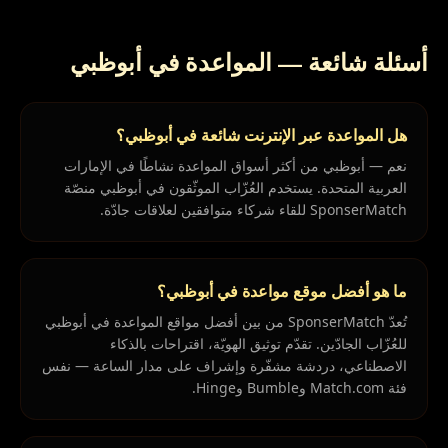
أسئلة شائعة — المواعدة في أبوظبي
هل المواعدة عبر الإنترنت شائعة في أبوظبي؟
نعم — أبوظبي من أكثر أسواق المواعدة نشاطًا في الإمارات
العربية المتحدة. يستخدم العُزّاب الموثّقون في أبوظبي منصّة
SponserMatch للقاء شركاء متوافقين لعلاقات جادّة.
ما هو أفضل موقع مواعدة في أبوظبي؟
تُعدّ SponserMatch من بين أفضل مواقع المواعدة في أبوظبي
للعُزّاب الجادّين. تقدّم توثيق الهويّة، اقتراحات بالذكاء
الاصطناعي، دردشة مشفّرة وإشراف على مدار الساعة — نفس
فئة Match.com وBumble وHinge.