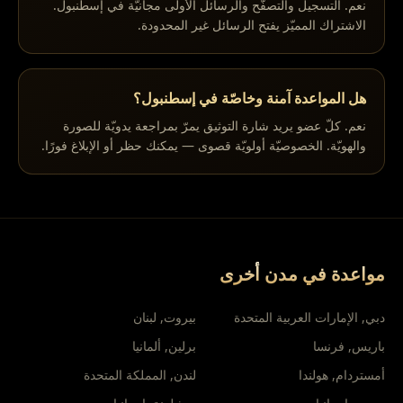
نعم. التسجيل والتصفّح والرسائل الأولى مجانيّة في إسطنبول.
الاشتراك المميّز يفتح الرسائل غير المحدودة.
هل المواعدة آمنة وخاصّة في إسطنبول؟
نعم. كلّ عضو يريد شارة التوثيق يمرّ بمراجعة يدويّة للصورة
والهويّة. الخصوصيّة أولويّة قصوى — يمكنك حظر أو الإبلاغ فورًا.
مواعدة في مدن أخرى
لبنان
,
بيروت
الإمارات العربية المتحدة
,
دبي
ألمانيا
,
برلين
فرنسا
,
باريس
المملكة المتحدة
,
لندن
هولندا
,
أمستردام