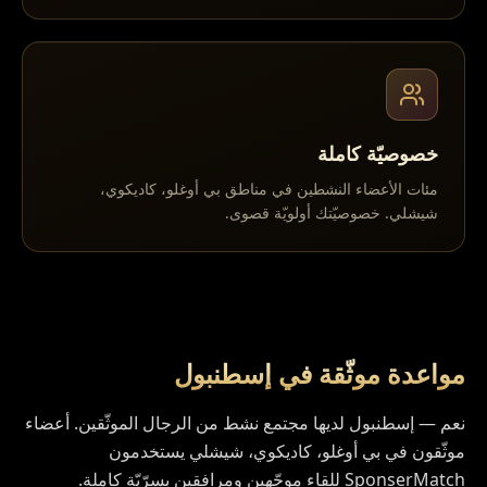
خصوصيّة كاملة
مئات الأعضاء النشطين في مناطق بي أوغلو، كاديكوي،
شيشلي. خصوصيّتك أولويّة قصوى.
مواعدة موثّقة في
إسطنبول
نعم — إسطنبول لديها مجتمع نشط من الرجال الموثّقين. أعضاء
موثّقون في بي أوغلو، كاديكوي، شيشلي يستخدمون
SponserMatch للقاء موجّهين ومرافقين بسرّيّة كاملة.