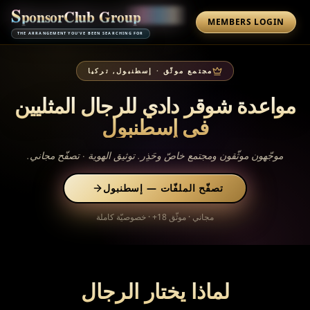
S
p
o
n
s
o
r
C
l
u
b
G
r
o
u
p
MEMBERS LOGIN
THE ARRANGEMENT YOU'VE BEEN SEARCHING FOR
إسطنبول, تركيا
·
مجتمع موثّق
مواعدة شوقر دادي للرجال المثليين
في
إسطنبول
موجّهون موثّقون ومجتمع خاصّ وحَذِر. توثيق الهوية · تصفّح مجاني.
إسطنبول
—
تصفّح الملفّات
مجاني · موثّق 18+ · خصوصيّة كاملة
لماذا يختار الرجال