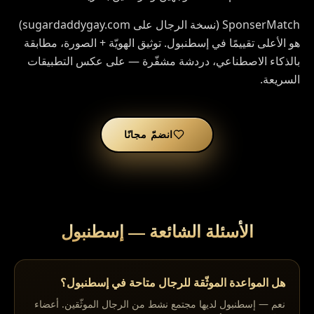
SponserMatch (نسخة الرجال على sugardaddygay.com)
هو الأعلى تقييمًا في إسطنبول. توثيق الهويّة + الصورة، مطابقة
بالذكاء الاصطناعي، دردشة مشفّرة — على عكس التطبيقات
السريعة.
انضمّ مجانًا
إسطنبول
—
الأسئلة الشائعة
هل المواعدة الموثّقة للرجال متاحة في إسطنبول؟
نعم — إسطنبول لديها مجتمع نشط من الرجال الموثّقين. أعضاء