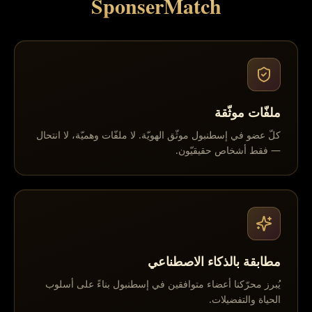
SponserMatch
ملفّات موثّقة
كلّ عضو في إسطنبول موثّق الهويّة. لا ملفّات وهميّة، لا انتحال
— فقط أشخاص حقيقيّون.
مطابقة بالذكاء الاصطناعي
يُبرز محرّكنا أعضاء متوافقين في إسطنبول بناءً على أسلوب
الحياة والتفضيلات.