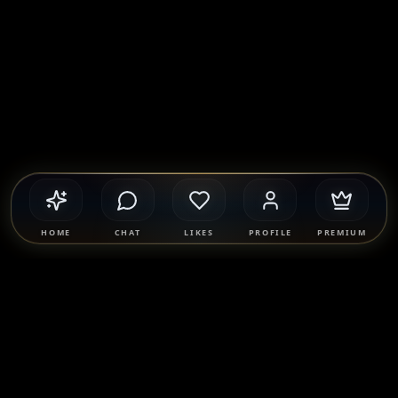
HOME
CHAT
LIKES
PROFILE
PREMIUM
Safety & Compliance