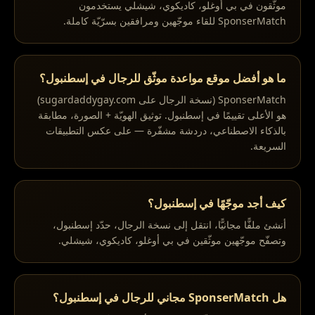
موثّقون في بي أوغلو، كاديكوي، شيشلي يستخدمون
SponserMatch للقاء موجّهين ومرافقين بسرّيّة كاملة.
ما هو أفضل موقع مواعدة موثّق للرجال في إسطنبول؟
SponserMatch (نسخة الرجال على sugardaddygay.com)
هو الأعلى تقييمًا في إسطنبول. توثيق الهويّة + الصورة، مطابقة
بالذكاء الاصطناعي، دردشة مشفّرة — على عكس التطبيقات
السريعة.
كيف أجد موجّهًا في إسطنبول؟
أنشئ ملفًّا مجانيًّا، انتقل إلى نسخة الرجال، حدّد إسطنبول،
وتصفّح موجّهين موثّقين في بي أوغلو، كاديكوي، شيشلي.
هل SponserMatch مجاني للرجال في إسطنبول؟