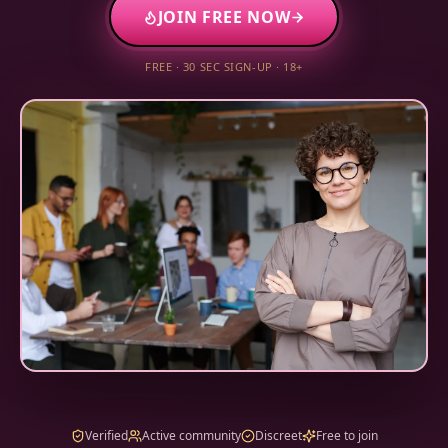
JOIN FREE NOW
FREE · 30 SEC SIGN-UP · 18+
Verified
Active community
Discreet
Free to join