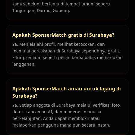
kami sebelum bertemu di tempat umum seperti
Tunjungan, Darmo, Gubeng.
Apakah SponserMatch gratis di Surabaya?
Ya. Menjelajahi profil, melihat kecocokan, dan
memulai percakapan di Surabaya sepenuhnya gratis.
Fitur premium seperti pesan tanpa batas memerlukan
langganan.
Apakah SponserMatch aman untuk lajang di
Surabaya?
Ya. Setiap anggota di Surabaya melalui verifikasi foto,
deteksi ancaman AI, dan moderasi manusia
berkelanjutan. Anda dapat memblokir atau
melaporkan pengguna mana pun secara instan.