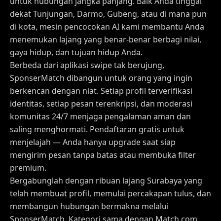
untuk hubungan jangka panjang. Baik Anda tinggal
dekat Tunjungan, Darmo, Gubeng, atau di mana pun
di kota, mesin pencocokan AI kami membantu Anda
menemukan lajang yang benar-benar berbagi nilai,
gaya hidup, dan tujuan hidup Anda.
Berbeda dari aplikasi swipe tak berujung,
SponserMatch dibangun untuk orang yang ingin
berkencan dengan niat. Setiap profil terverifikasi
identitas, setiap pesan terenkripsi, dan moderasi
komunitas 24/7 menjaga pengalaman aman dan
saling menghormati. Pendaftaran gratis untuk
menjelajah — Anda hanya upgrade saat siap
mengirim pesan tanpa batas atau membuka filter
premium.
Bergabunglah dengan ribuan lajang Surabaya yang
telah membuat profil, memulai percakapan tulus, dan
membangun hubungan bermakna melalui
SponserMatch. Kategori sama dengan Match.com,