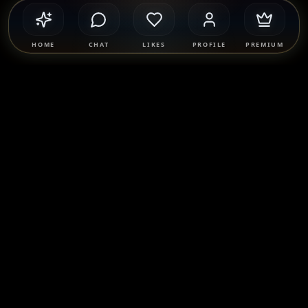
HOME
CHAT
LIKES
PROFILE
PREMIUM
Safety & Compliance
SponsorMatch Group supports lawful adult relationships,
mentorship, companionship, and mutually agreed
connections only. We strictly prohibit prostitution, escort
services, solicitation, human trafficking, and any exchange
of payment for sexual services. Users are solely responsible
for their own conduct and must comply with all applicable
laws.
Learn more
.