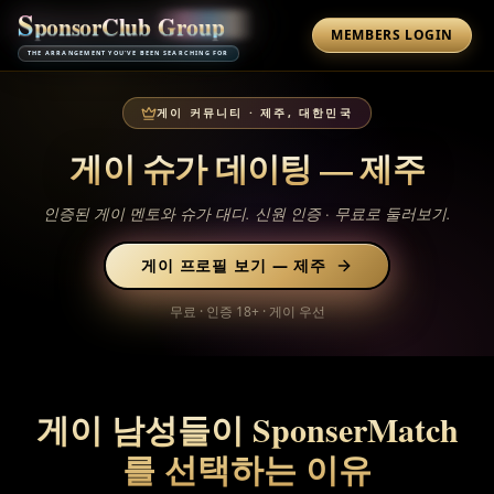
S
p
o
n
s
o
r
C
l
u
b
G
r
o
u
p
MEMBERS LOGIN
THE ARRANGEMENT YOU'VE BEEN SEARCHING FOR
게이 커뮤니티
·
제주, 대한민국
게이 슈가 데이팅 —
제주
인증된 게이 멘토와 슈가 대디. 신원 인증 · 무료로 둘러보기.
게이 프로필 보기
—
제주
무료 · 인증 18+ · 게이 우선
게이 남성들이 SponserMatch
를 선택하는 이유