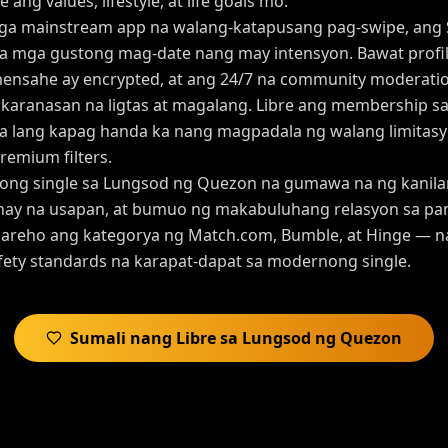
 ang values, lifestyle, at life goals mo.
mga mainstream app na walang-katapusang pag-swipe, an
a mga gustong mag-date nang may intensyon. Bawat profile
 mensahe ay encrypted, at ang 24/7 na community moderati
a karanasan na ligtas at magalang. Libre ang membership 
 lang kapag handa ka nang magpadala ng walang limitas
emium filters.
ibong single sa Lungsod ng Quezon na gumawa na ng kanilan
nay na usapan, at bumuo ng makabuluhang relasyon sa p
areho ang kategorya ng Match.com, Bumble, at Hinge — 
safety standards na karapat-dapat sa modernong single.
Sumali nang Libre sa Lungsod ng Quezon