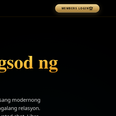
MEMBERS LOGIN
gsod ng
— isang modernong
galang relasyon.