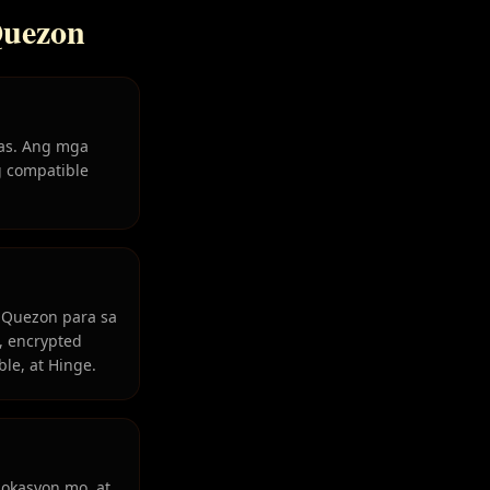
Quezon
nas. Ang mga
g compatible
 Quezon para sa
s, encrypted
le, at Hinge.
lokasyon mo, at