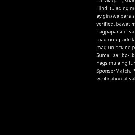
na talagang share
Hindi tulad ng 
ay ginawa para s
verified, bawat
nagpapanatili s
mag-uupgrade ka
mag-unlock ng pr
Sumali sa libo-l
nagsimula ng tu
SponserMatch. P
verification at 