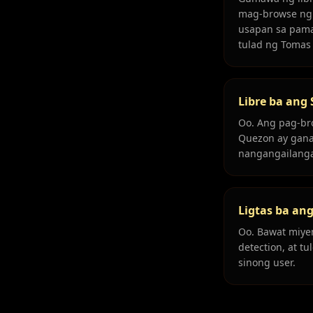
mag-browse ng c
usapan sa pama
tulad ng Tomas
Libre ba ang
Oo. Ang pag-br
Quezon ay gana
nangangailanga
Ligtas ba an
Oo. Bawat miyem
detection, at t
sinong user.