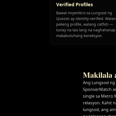
Verified Profiles
Bawat miyembro sa Lungsod ng
Quezon ay identity-verified. Wala
pekeng profile, walang catfish —
tunay na tao lang na naghahanap
makabuluhang koneksyon.
Makilala 
Ang Lungsod ng Q
SponserMatch a
single sa Metro 
relasyon. Kahit 
lungsod, ang am