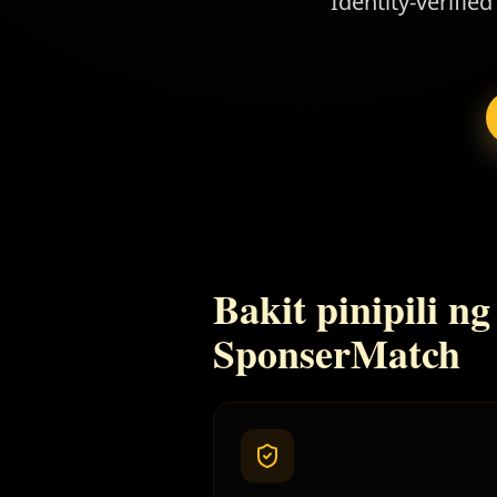
Identity-verifie
Bakit pinipili n
SponserMatch