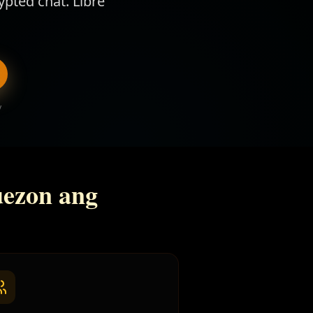
ypted chat. Libre
y
uezon ang