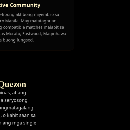
tive Community
o-libong aktibong miyembro sa
ro Manila. May matatagpuan
g compatible matches malapit sa
as Morato, Eastwood, Maginhawa
sa buong lungsod.
 Quezon
inas, at ang
ga seryosong
 pangmatagalang
 o kahit saan sa
n ang mga single