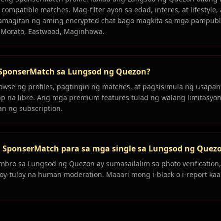
ompatible matches. Mag-filter ayon sa edad, interes, at lifestyle,
magitan ng aming encrypted chat bago magkita sa mga pampubl
 Morato, Eastwood, Maginhawa.
 SponserMatch sa Lungsod ng Quezon?
owse ng profiles, pagtingin ng matches, at pagsisimula ng usapa
p na libre. Ang mga premium features tulad ng walang limitasy
n ng subscription.
g SponserMatch para sa mga single sa Lungsod ng Quez
bro sa Lungsod ng Quezon ay sumasailalim sa photo verification, 
uloy-tuloy na human moderation. Maaari mong i-block o i-report ka