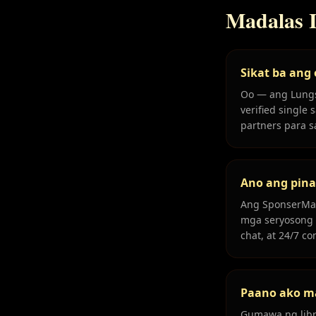
Madalas 
Sikat ba ang
Oo — ang Lungs
verified singl
partners para 
Ano ang pin
Ang SponserMat
mga seryosong s
chat, at 24/7 
Paano ako ma
Gumawa ng libr