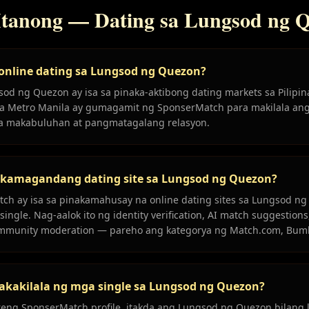
Itanong — Dating sa Lungsod ng 
 online dating sa Lungsod ng Quezon?
od ng Quezon ay isa sa pinaka-aktibong dating markets sa Pilipi
e sa Metro Manila ay gumagamit ng SponserMatch para makilala an
sa makabuluhan at pangmatagalang relasyon.
akamagandang dating site sa Lungsod ng Quezon?
ch ay isa sa pinakamahusay na online dating sites sa Lungsod ng
ingle. Nag-aalok ito ng identity verification, AI match suggestion
community moderation — pareho ang kategorya ng Match.com, Bumb
kakilala ng mga single sa Lungsod ng Quezon?
eng SponserMatch profile, itakda ang Lungsod ng Quezon bilang 