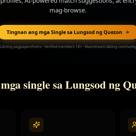
d profiles, AI-powered match suggestions, at encr
mag-browse.
Tingnan ang mga Single sa Lungsod ng Quezon
Libreng pagpaparehistro · Verified members 18+ · Mainstream dating communit
g mga single sa Lungsod ng Q