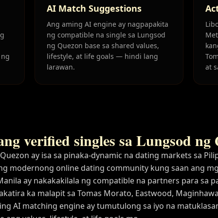
AI Match Suggestions
Ac
Ang aming AI engine ay nagpapakita
Lib
ng
ng compatible na single sa Lungsod
Met
ng Quezon base sa shared values,
kan
 ng
lifestyle, at life goals — hindi lang
Tom
larawan.
at 
ang verified singles sa Lungsod ng
uezon ay isa sa pinaka-dynamic na dating markets sa Pilip
ng modernong online dating community kung saan ang m
Manila ay nakakakilala ng compatible na partners para sa
nakatira ka malapit sa Tomas Morato, Eastwood, Maginhawa,
ing AI matching engine ay tumutulong sa iyo na matuklasa