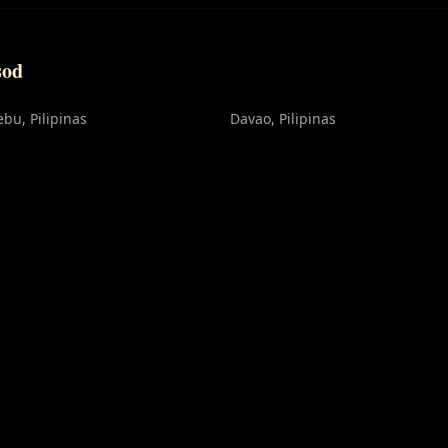
sod
ebu
, Pilipinas
Davao
, Pilipinas