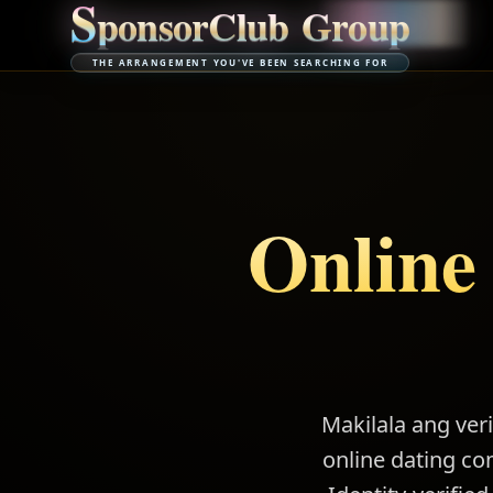
S
p
o
n
s
o
r
C
l
u
b
G
r
o
u
p
THE ARRANGEMENT YOU'VE BEEN SEARCHING FOR
Online
Makilala ang ver
online dating c