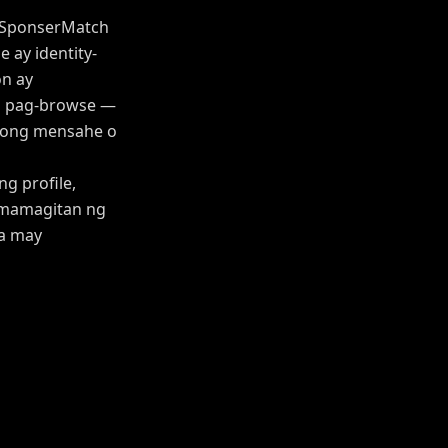
g SponserMatch
 ay identity-
on ay
sa pag-browse —
yong mensahe o
g profile,
amamagitan ng
na may