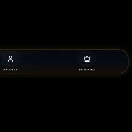
PROFILE
PREMIUM
 connections only. We strictly
ual services. Users are solely