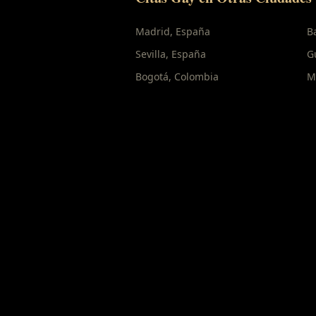
Madrid
,
España
B
Sevilla
,
España
G
Bogotá
,
Colombia
M