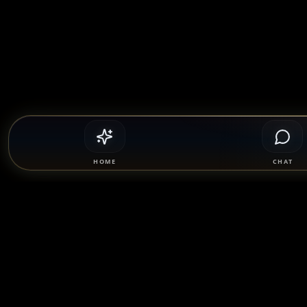
HOME
CHAT
Safety & Compliance
SponsorMatch Group supports lawful
prohibit prostitution, escort servic