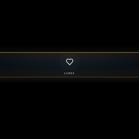
LIKES
 adult relationships, mentorship, companionship, and mutually agreed
es, solicitation, human trafficking, and any exchange of payment for sex