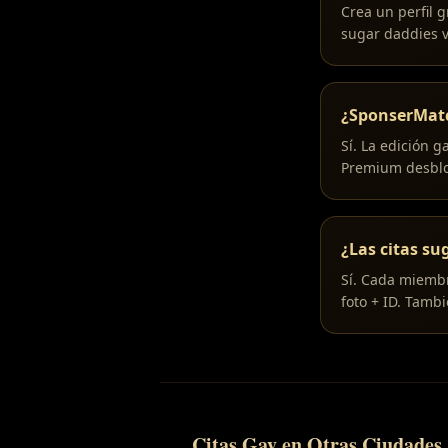
Crea un perfil 
sugar daddies v
¿SponserMatc
Sí. La edición 
Premium desblo
¿Las citas su
Sí. Cada miembr
foto + ID. Tamb
Citas Gay en Otras Ciudades