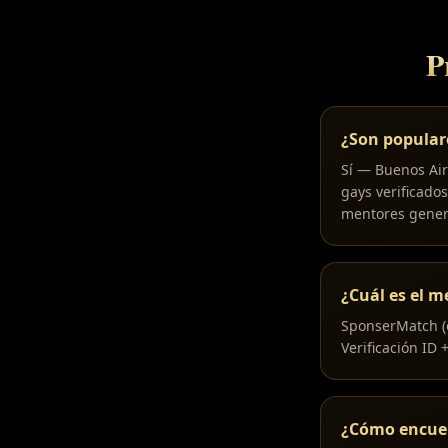
P
¿Son populare
Sí — Buenos Ai
gays verificado
mentores gener
¿Cuál es el m
SponserMatch (e
Verificación ID 
¿Cómo encuen