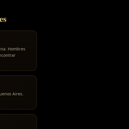
es
tina. Hombres
ncontrar
uenos Aires.