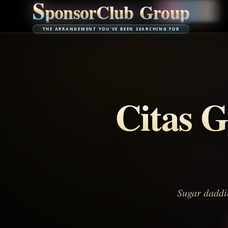
S
p
o
n
s
o
r
C
l
u
b
G
r
o
u
p
THE ARRANGEMENT YOU'VE BEEN SEARCHING FOR
Citas 
Sugar daddie