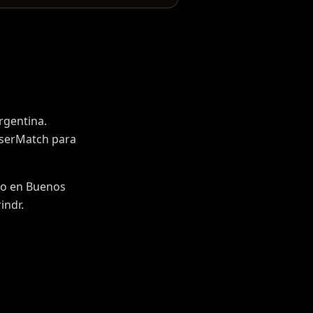
rgentina.
nserMatch para
do en Buenos
indr.